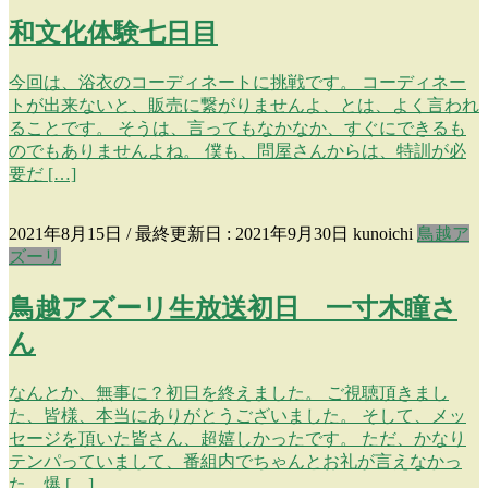
和文化体験七日目
今回は、浴衣のコーディネートに挑戦です。 コーディネー
トが出来ないと、販売に繋がりませんよ、とは、よく言われ
ることです。 そうは、言ってもなかなか、すぐにできるも
のでもありませんよね。 僕も、問屋さんからは、特訓が必
要だ […]
2021年8月15日
/ 最終更新日 :
2021年9月30日
kunoichi
鳥越ア
ズーリ
鳥越アズーリ生放送初日 一寸木瞳さ
ん
なんとか、無事に？初日を終えました。 ご視聴頂きまし
た、皆様、本当にありがとうございました。 そして、メッ
セージを頂いた皆さん、超嬉しかったです。 ただ、かなり
テンパっていまして、番組内でちゃんとお礼が言えなかっ
た。爆 […]