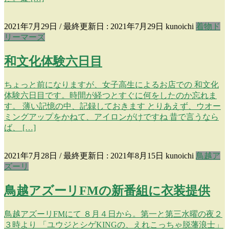
2021年7月29日
/ 最終更新日 :
2021年7月29日
kunoichi
着物ド
リーマーズ
和文化体験六日目
ちょっと前になりますが、女子高生によるお店での 和文化
体験六日目です。時間が経つとすぐに何をしたのか忘れま
す。 薄い記憶の中、記録しておきます とりあえず、ウオー
ミングアップをかねて、アイロンがけですね 昔で言うなら
ば、 […]
2021年7月28日
/ 最終更新日 :
2021年8月15日
kunoichi
鳥越ア
ズーリ
鳥越アズーリFMの新番組に衣装提供
鳥越アズーリFMにて ８月４日から。第一と第三水曜の夜２
３時より 「ユウジとシゲKINGの、えれこっちゃ脱藩浪士」