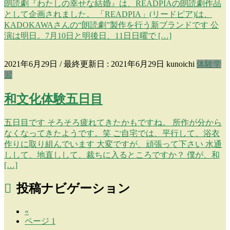
朗読劇『わたしの幸せな結婚』は、READPIAの朗読劇作品
として企画されました。 「READPIA」(リードピア)は、
KADOKAWAさんの“朗読劇”製作を行う新ブランドです 公
演は明日。7月10日と明後日、11日日曜で […]
2021年6月29日
/ 最終更新日 :
2021年6月29日
kunoichi
体験学
習
和文化体験五日目
五日目です そろそろ疲れてきたかもですね。 所作が分から
なくなってきたようです。笑 ご自宅では、平行して、浴衣
作りに取り組んでいます 大変ですが、頑張って下さい 水通
しして、地直しして、裁ちに入るところですか？ 僕が、和
[…]
投稿ナビゲーション
«
ページ
1