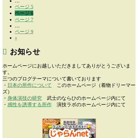
…
ページ
5
ページ
6
ページ
7
…
ページ
9
»
お知らせ
ホームページにお越しいただきましてありがとうございま
す。
三つのブログテーマについて書いております
・
日本の所作について
このホームページ（着物ドリーマー
ズ）
・
身体演技の研究
武士のならひのホームページ内にて
・
感性を誘導する所作
演技ラボのホームページ内にて