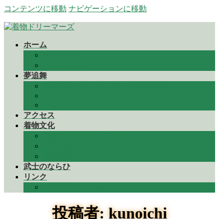
コンテンツに移動
ナビゲーションに移動
ホーム
会社概要
伝ふプロジェクト
夢追舞
鳥越アズーリFM アーカイブVol２
Youtube
プロジェクト
アクセス
着物文化
着物からだより（コラム）
着付け他
着物知識
武士のならひ
リンク
お問合わせ contact
投稿者: kunoichi