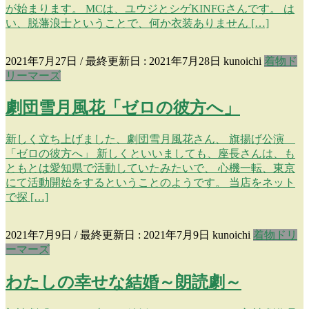
が始まります。 MCは、ユウジとシゲKINFGさんです。 は
い、脱藩浪士ということで、何か衣装ありません […]
2021年7月27日
/ 最終更新日 :
2021年7月28日
kunoichi
着物ド
リーマーズ
劇団雪月風花「ゼロの彼方へ」
新しく立ち上げました、劇団雪月風花さん、 旗揚げ公演
「ゼロの彼方へ」 新しくといいましても、座長さんは、も
ともとは愛知県で活動していたみたいで、 心機一転、東京
にて活動開始をするということのようです。 当店をネット
で探 […]
2021年7月9日
/ 最終更新日 :
2021年7月9日
kunoichi
着物ドリ
ーマーズ
わたしの幸せな結婚～朗読劇～