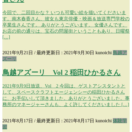
今回で、二回目かな？ いつも可愛い絵を描いてくださいま
す。南木春香さん、彼女も東京俳優・映画＆放送専門学校の
卒業生さんです。 ありがとうございます。 女優さんです。
お店の前の通りは、宝石の問屋街ということもあり、日曜祭
[…]
2021年9月21日
/ 最終更新日 :
2021年9月30日
kunoichi
鳥越ア
ズーリ
鳥越アズーリ Vol 2 稲田ひかるさん
2021年9月9日放送、Vol 2 今回は、ゲストアシスタントと
して、スペースクラフトエージェンシーの稲田ひかるさん
に、お手伝いして頂きました。ありがとうございました。事
務所のマネージャーさんも、よく許してくださいました […]
2021年8月17日
/ 最終更新日 :
2021年8月17日
kunoichi
体験学
習