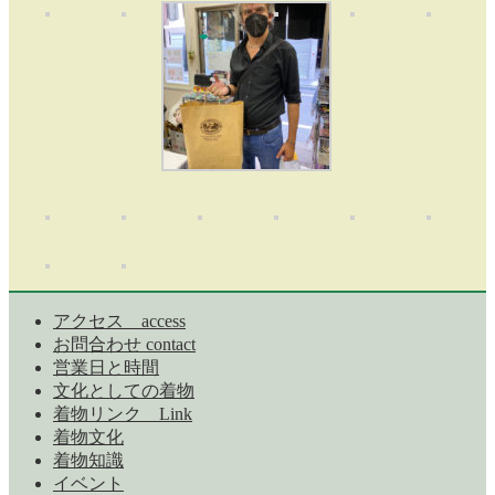
アクセス access
お問合わせ contact
営業日と時間
文化としての着物
着物リンク Link
着物文化
着物知識
イベント