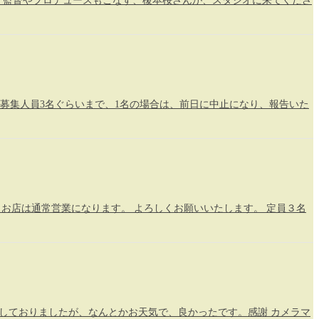
優で、監督やプロデュースもこなす、榎本桜さんが、スタジオに来てくださ
止 ＊募集人員3名ぐらいまで、1名の場合は、前日に中止になり、報告いた
お店は通常営業になります。 よろしくお願いいたします。 定員３名
しておりましたが、なんとかお天気で、良かったです。感謝 カメラマ