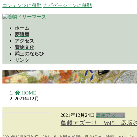
コンテンツに移動
ナビゲーションに移動
ホーム
夢追舞
アクセス
着物文化
武士のならひ
リンク
HOME
2021年12月
2021年12月24日
鳥越アズーリ
鳥越アズーリ Vol5 彦