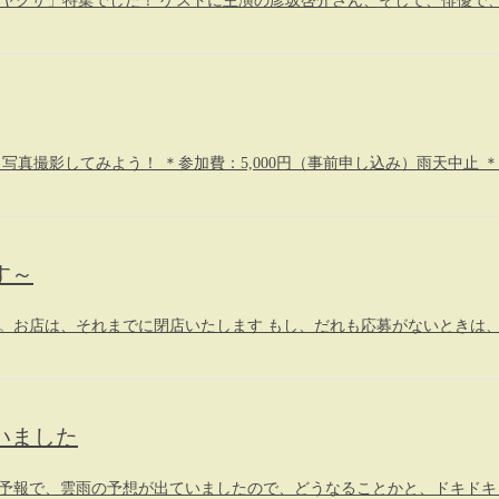
おじドル,ヤクザ」特集でした！ ゲストに主演の彦坂啓介さん、そして、俳
いて、写真撮影してみよう！ ＊参加費：5,000円（事前申し込み）雨天中
す～
。お店は、それまでに閉店いたします もし、だれも応募がないときは、
いました
間予報で、雲雨の予想が出ていましたので、どうなることかと、ドキドキ