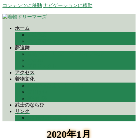
コンテンツに移動
ナビゲーションに移動
ホーム
会社概要
伝ふプロジェクト
夢追舞
鳥越アズーリFM アーカイブVol２
Youtube
プロジェクト
アクセス
着物文化
着物からだより（コラム）
着付け他
着物知識
武士のならひ
リンク
お問合わせ contact
2020年1月