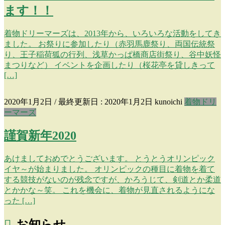
ます！！
着物ドリーマーズは、2013年から、いろいろな活動をしてき
ました。 お祭りに参加したり（赤羽馬鹿祭り、両国伝統祭
り、王子稲荷狐の行列、浅草かっぱ橋商店街祭り、谷中妖怪
まつりなど） イベントを企画したり（桜花亭を貸しきって
[…]
2020年1月2日
/ 最終更新日 :
2020年1月2日
kunoichi
着物ドリ
ーマーズ
謹賀新年2020
あけましておめでとうございます。 とうとうオリンピック
イヤ～が始まりました。 オリンピックの種目に着物を着て
する競技がないのが残念ですが、かろうじて、剣道とか柔道
とかかな～笑。 これを機会に、着物が見直されるようにな
った […]
お知らせ