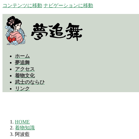
コンテンツに移動
ナビゲーションに移動
ホーム
夢追舞
アクセス
着物文化
武士のならひ
リンク
HOME
着物知識
阿波藍