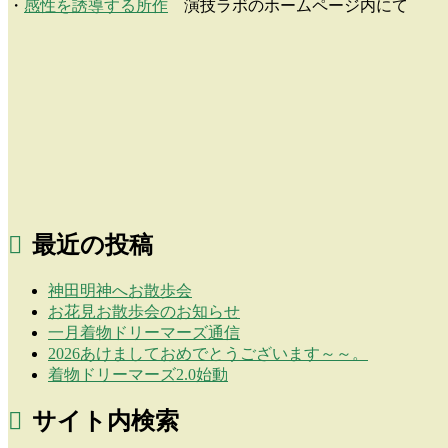
・
感性を誘導する所作
演技ラボのホームページ内にて
最近の投稿
神田明神へお散歩会
お花見お散歩会のお知らせ
一月着物ドリーマーズ通信
2026あけましておめでとうございます～～。
着物ドリーマーズ2.0始動
サイト内検索