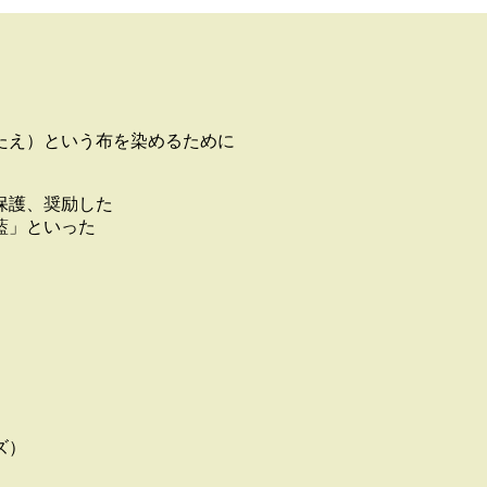
たえ）という布を染めるために
保護、奨励した
藍」といった
。
ズ）