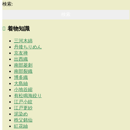
検索:
着物知識
三河木綿
丹後ちりめん
京友禅
出西織
南部菱刺
南部裂織
博多織
大島紬
小地谷縮
有松鳴海絞り
江戸小紋
江戸更紗
泥染め
秩父銘仙
紅花紬