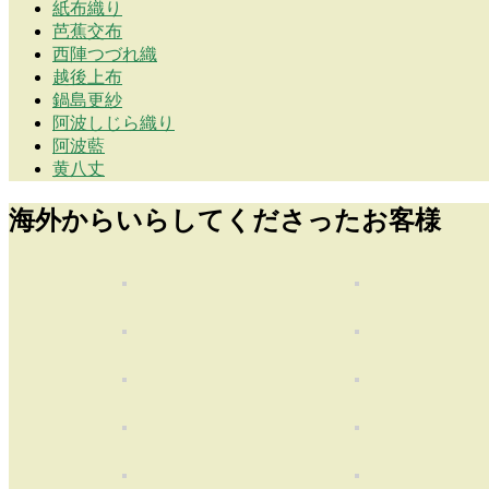
紙布織り
芭蕉交布
西陣つづれ織
越後上布
鍋島更紗
阿波しじら織り
阿波藍
黄八丈
海外からいらしてくださったお客様