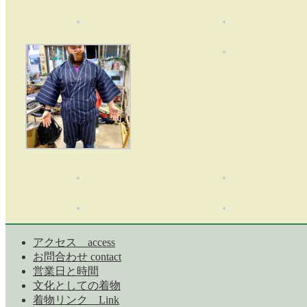
アクセス access
お問合わせ contact
営業日と時間
文化としての着物
着物リンク Link