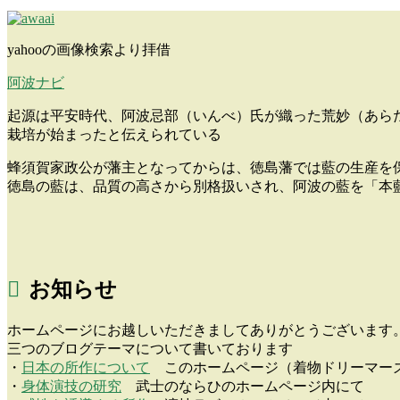
yahooの画像検索より拝借
阿波ナビ
起源は平安時代、阿波忌部（いんべ）氏が織った荒妙（あら
栽培が始まったと伝えられている
蜂須賀家政公が藩主となってからは、徳島藩では藍の生産を
徳島の藍は、品質の高さから別格扱いされ、阿波の藍を「本
お知らせ
ホームページにお越しいただきましてありがとうございます
三つのブログテーマについて書いております
・
日本の所作について
このホームページ（着物ドリーマー
・
身体演技の研究
武士のならひのホームページ内にて