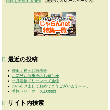
・
感性を誘導する所作
演技ラボのホームページ内にて
最近の投稿
神田明神へお散歩会
お花見お散歩会のお知らせ
一月着物ドリーマーズ通信
2026あけましておめでとうございます～～。
着物ドリーマーズ2.0始動
サイト内検索