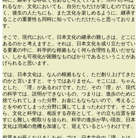
れるなか、文化においても、自分たちだけが楽しむのではな
く、後生の人たちにも、また文化を楽しめるように、継承す
ることの重要性も同時に知っていただけたらと思っておりま
す。
そこで、現代において、日本文化の継承の難しさは、どこに
あるのかと考えますと。それは、日本文化を成り立たせてい
る要素の中に、科学的な根拠もなく何ら合理性も見いだせな
い、しかも可視化が困難なものばかりであるということがあ
げられると思います。
では、日本文化は、なんの根拠もなく、ただ創り上げてきた
のかと言いますと、そうではありません。そこには、ちゃん
とした、「理」があるわけです。ただ、その「理」が、現代
の科学では、説明ができないもの、つまりは、進歩のために
捨てられてしまった分野、お金にもならないので、考えるこ
とをやめてしまった分野に属してしまったわけです。そこか
ら、文化と科学は、相反する存在として、その立ち位置を探
すにも難しい舵取りを迫られ、科学の進歩が早い現在、日本
文化は消滅の危機も加速して、迎えているというわけです。
前置きが長くなりましたが、では、日本文化の「理」とは、