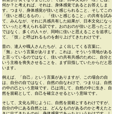
何か？と考えれば、それは、身体感覚であるとお答えしま
す。つまり、身体感覚が佳いと感じられること、そしてこの
「佳いと感じるもの」、「佳いと感じること」の共有を試み
て、みんなが、それに共感共有した結果が、日本文化になっ
ていったと考えられる訳です。おのおのが佳いと思ったこと
ではなく、多くの人々が、同時に佳いと思えることを追求し
て、「技」と呼ばれるものを創り上げてきたわけです。
昔の、達人や職人さんたちが、よく出してくる言葉に、
「無」という言葉があります。これは、そういう境地がある
と言っているのではなく、佳いの共有共感のために、自分と
いう主格を喪失させることを、まず目指していたからだと思
います。
例えば、「自己」という言葉がありますが、この場合の自
は、自分の自ではなく、自然の自なわけで、つまりは、自然
の中の己という意味です。己は消して、自然の中に生き、自
然を規範として、自己を確立させるという意味です。
そして、文化も同じように、自然を規範とするわけですが、
自分の中にある自然とは、どんなものがあるのかと考えたと
きに出てきたものが、身体感覚であったというわけです。し