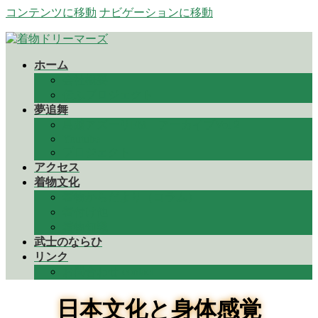
コンテンツに移動
ナビゲーションに移動
ホーム
会社概要
伝ふプロジェクト
夢追舞
鳥越アズーリFM アーカイブVol２
Youtube
プロジェクト
アクセス
着物文化
着物からだより（コラム）
着付け他
着物知識
武士のならひ
リンク
お問合わせ contact
日本文化と身体感覚