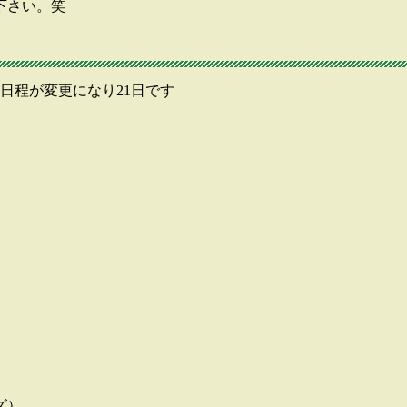
下さい。笑
い。日程が変更になり21日です
。
ズ）