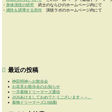
・
身体演技の研究
武士のならひのホームページ内にて
・
感性を誘導する所作
演技ラボのホームページ内にて
最近の投稿
神田明神へお散歩会
お花見お散歩会のお知らせ
一月着物ドリーマーズ通信
2026あけましておめでとうございます～～。
着物ドリーマーズ2.0始動