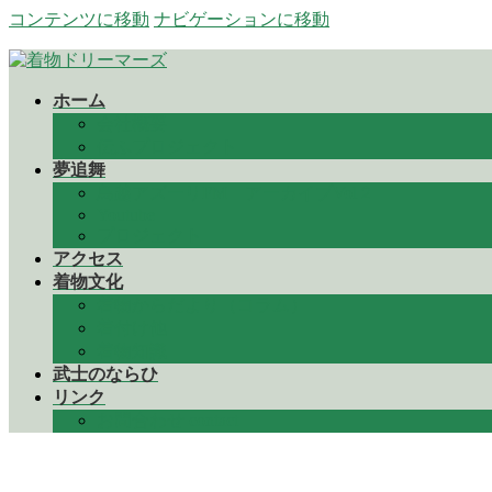
コンテンツに移動
ナビゲーションに移動
ホーム
会社概要
伝ふプロジェクト
夢追舞
鳥越アズーリFM アーカイブVol２
Youtube
プロジェクト
アクセス
着物文化
着物からだより（コラム）
着付け他
着物知識
武士のならひ
リンク
お問合わせ contact