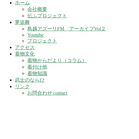
ホーム
会社概要
伝ふプロジェクト
夢追舞
鳥越アズーリFM アーカイブVol２
Youtube
プロジェクト
アクセス
着物文化
着物からだより（コラム）
着付け他
着物知識
武士のならひ
リンク
お問合わせ contact