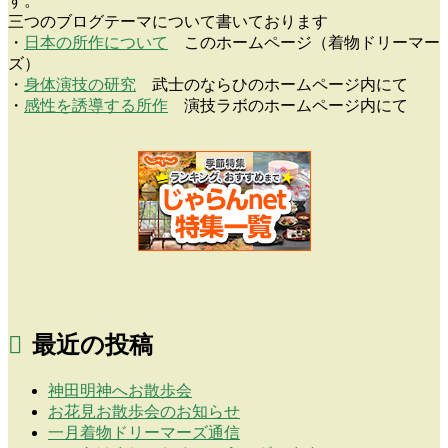
す。
三つのブログテーマについて書いております
・
日本の所作について
このホームページ（着物ドリーマー
ズ）
・
身体演技の研究
武士のならひのホームページ内にて
・
感性を誘導する所作
演技ラボのホームページ内にて
最近の投稿
神田明神へお散歩会
お花見お散歩会のお知らせ
一月着物ドリーマーズ通信