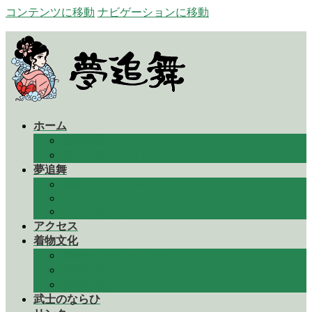
コンテンツに移動
ナビゲーションに移動
ホーム
会社概要
伝ふプロジェクト
夢追舞
鳥越アズーリFM アーカイブVol２
Youtube
プロジェクト
アクセス
着物文化
着物からだより（コラム）
着付け他
着物知識
武士のならひ