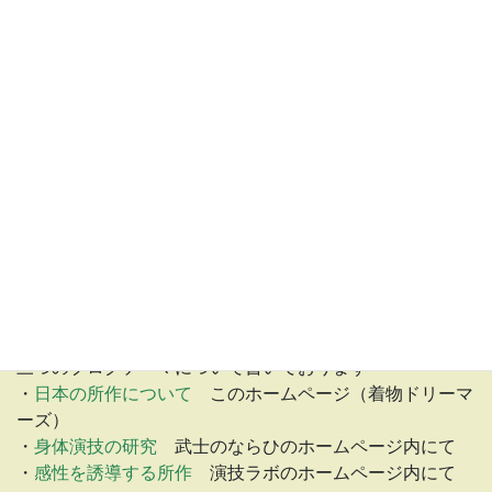
着物のふるさと・
染め織り巡り
中古価格
￥1,815
から
(2016/12/1 02:44時
点)
お知らせ
ホームページにお越しいただきましてありがとうございま
す。
三つのブログテーマについて書いております
・
日本の所作について
このホームページ（着物ドリーマ
ーズ）
・
身体演技の研究
武士のならひのホームページ内にて
・
感性を誘導する所作
演技ラボのホームページ内にて