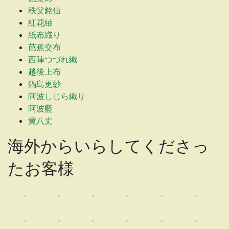
秩父銘仙
紅花紬
紙布織り
芭蕉交布
西陣つづれ織
越後上布
鍋島更紗
阿波しじら織り
阿波藍
黄八丈
海外からいらしてくださっ
たお客様