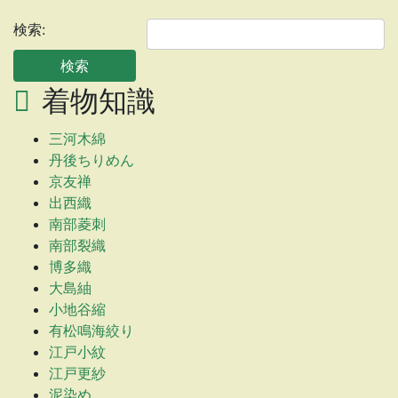
検索:
着物知識
三河木綿
丹後ちりめん
京友禅
出西織
南部菱刺
南部裂織
博多織
大島紬
小地谷縮
有松鳴海絞り
江戸小紋
江戸更紗
泥染め