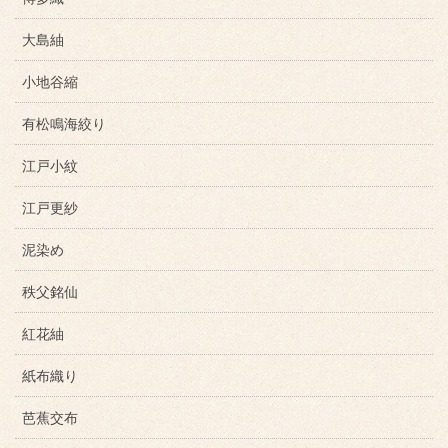
大島紬
小地谷縮
有松鳴海絞り
江戸小紋
江戸更紗
泥染め
秩父銘仙
紅花紬
紙布織り
芭蕉交布