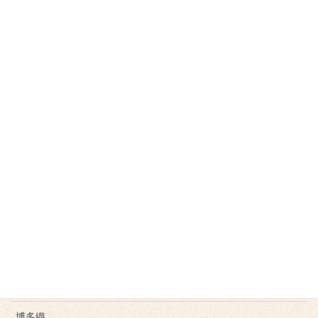
サイト内検索
着物知識
三河木綿
丹後ちりめん
京友禅
出西織
南部菱刺
南部裂織
博多織