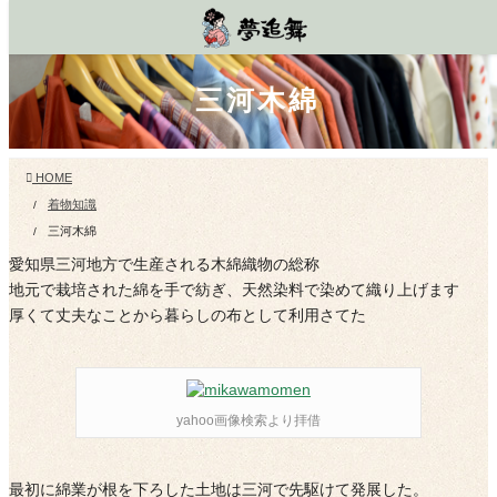
コ
ナ
ン
ビ
テ
ゲ
ン
ー
三河木綿
ツ
シ
に
ョ
移
ン
動
に
移
HOME
動
着物知識
三河木綿
愛知県三河地方で生産される木綿織物の総称
地元で栽培された綿を手で紡ぎ、天然染料で染めて織り上げます
厚くて丈夫なことから暮らしの布として利用さてた
yahoo画像検索より拝借
最初に綿業が根を下ろした土地は三河で先駆けて発展した。