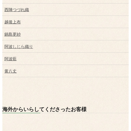
西陣つづれ織
越後上布
鍋島更紗
阿波しじら織り
阿波藍
黄八丈
海外からいらしてくださったお客様