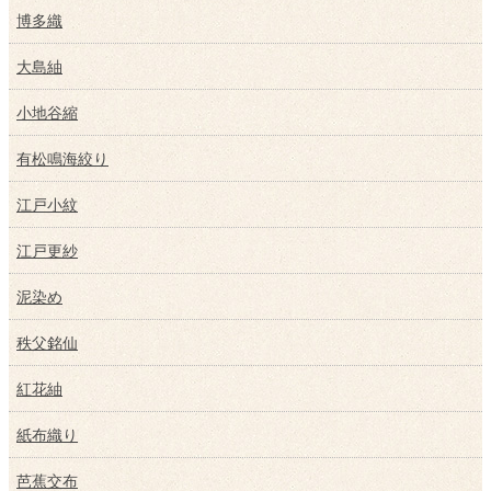
博多織
大島紬
小地谷縮
有松鳴海絞り
江戸小紋
江戸更紗
泥染め
秩父銘仙
紅花紬
紙布織り
芭蕉交布