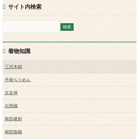
サイト内検索
着物知識
三河木綿
丹後ちりめん
京友禅
出西織
南部菱刺
南部裂織