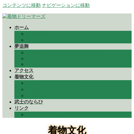
コンテンツに移動
ナビゲーションに移動
ホーム
会社概要
伝ふプロジェクト
夢追舞
鳥越アズーリFM アーカイブVol２
Youtube
プロジェクト
アクセス
着物文化
着物からだより（コラム）
着付け他
着物知識
武士のならひ
リンク
お問合わせ contact
着物文化