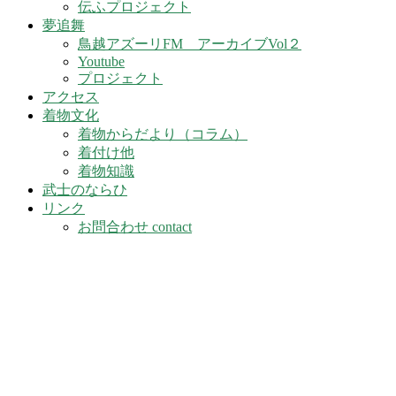
伝ふプロジェクト
夢追舞
鳥越アズーリFM アーカイブVol２
Youtube
プロジェクト
アクセス
着物文化
着物からだより（コラム）
着付け他
着物知識
武士のならひ
リンク
お問合わせ contact