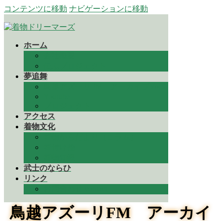
コンテンツに移動
ナビゲーションに移動
ホーム
会社概要
伝ふプロジェクト
夢追舞
鳥越アズーリFM アーカイブVol２
Youtube
プロジェクト
アクセス
着物文化
着物からだより（コラム）
着付け他
着物知識
武士のならひ
リンク
お問合わせ contact
鳥越アズーリFM アーカイ