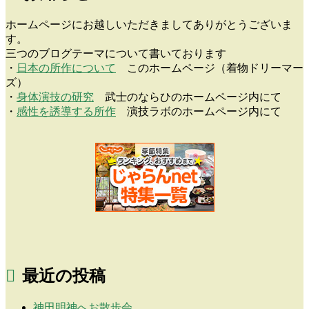
ホームページにお越しいただきましてありがとうございま
す。
三つのブログテーマについて書いております
・
日本の所作について
このホームページ（着物ドリーマー
ズ）
・
身体演技の研究
武士のならひのホームページ内にて
・
感性を誘導する所作
演技ラボのホームページ内にて
最近の投稿
神田明神へお散歩会