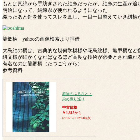
もとは真綿から手紡ぎされた紬糸だったが、紬糸の生産が追
明治になって、絹練糸が使われるようになった
織ったあと針を使ってズレを直し、一目一目整えていき絣柄
龍郷柄 yahooの画像検索より拝借
大島紬の柄は、古典的な幾何学模様や花鳥紋様、亀甲柄など
絣文様が細かくなればなるほど高度な技術が必要とされ織れ
有名なのは龍郷柄（たつごうがら）
参考資料
着物のふるさと・
染め織り巡り
中古価格
￥1,815
から
(2016/12/1 02:44時点)