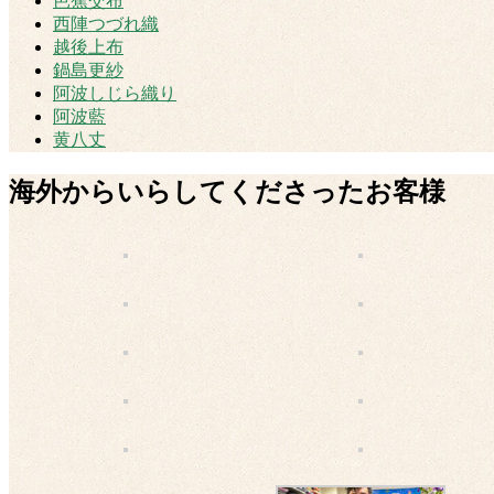
芭蕉交布
西陣つづれ織
越後上布
鍋島更紗
阿波しじら織り
阿波藍
黄八丈
海外からいらしてくださったお客様