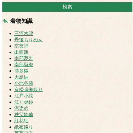
着物知識
三河木綿
丹後ちりめん
京友禅
出西織
南部菱刺
南部裂織
博多織
大島紬
小地谷縮
有松鳴海絞り
江戸小紋
江戸更紗
泥染め
秩父銘仙
紅花紬
紙布織り