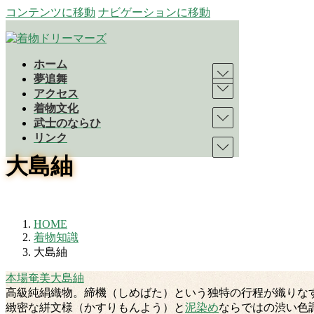
コンテンツに移動
ナビゲーションに移動
ホーム
夢追舞
アクセス
着物文化
武士のならひ
リンク
大島紬
HOME
着物知識
大島紬
本場奄美大島紬
高級純絹織物。締機（しめばた）という独特の行程が織りな
緻密な絣文様（かすりもんよう）と
泥染め
ならではの渋い色