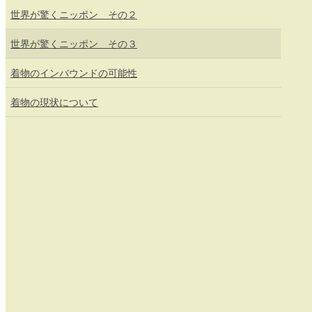
世界が驚くニッポン その２
世界が驚くニッポン その３
着物のインバウンドの可能性
着物の現状について