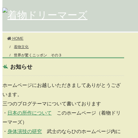
コ
ナ
ン
ビ
テ
ゲ
ン
ー
ツ
シ
に
ョ
HOME
移
ン
着物文化
動
に
世界が驚くニッポン その３
移
動
お知らせ
ホームページにお越しいただきましてありがとうござ
います。
三つのブログテーマについて書いております
・
日本の所作について
このホームページ（着物ドリ
ーマーズ）
・
身体演技の研究
武士のならひのホームページ内に